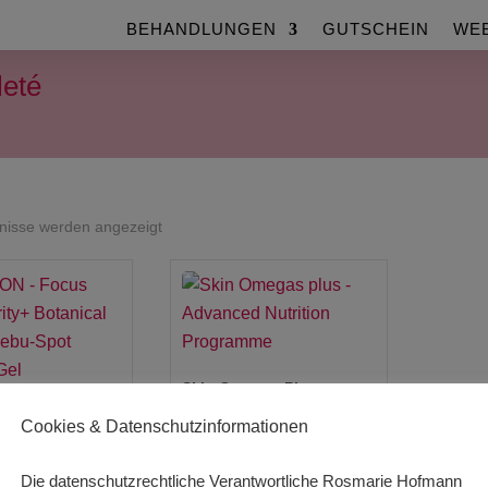
BEHANDLUNGEN
GUTSCHEIN
WE
leté
Nach
bnisse werden angezeigt
Beliebtheit
sortiert
Skin Omegas Plus –
– Focus Care
Advanced Nutrition
Cookies & Datenschutzinformationen
Botanical Infused
Programme
t Blemish Gel
Die datenschutzrechtliche Verantwortliche Rosmarie Hofmann