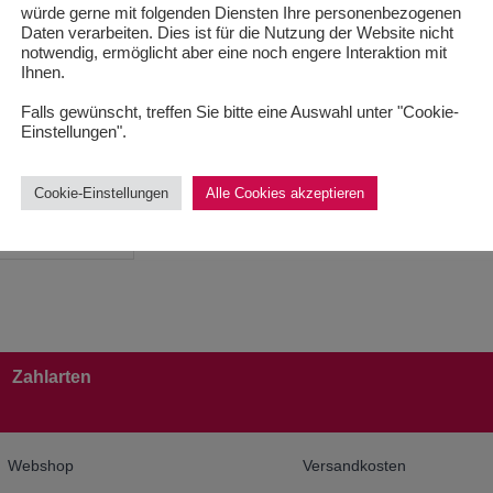
32,00
€
würde gerne mit folgenden Diensten Ihre personenbezogenen
42,11
€
/
100
g
Daten verarbeiten. Dies ist für die Nutzung der Website nicht
notwendig, ermöglicht aber eine noch engere Interaktion mit
/
100
ml
Ihnen.
zzgl.
Versandkosten
 MwSt.
Falls gewünscht, treffen Sie bitte eine Auswahl unter "Cookie-
Lieferzeit:
1-3 Werktage
Einstellungen".
andkosten
Produkt enthält: 76
g
1-3 Werktage
Cookie-Einstellungen
Alle Cookies akzeptieren
thält: 10
ml
Zahlarten
Webshop
Versandkosten