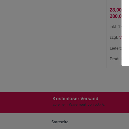
28,00
€
280,00
€
inkl. 19 %
zzgl.
Vers
Lieferzeit:
Produkt en
Kostenloser Versand
ab einem Warenwert von 50,- €.
Startseite