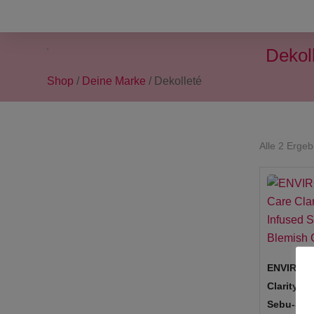
Dekol
Shop
/
Deine Marke
/ Dekolleté
Alle 2 Erge
ENVIRON 
Clarity+ 
Sebu-Spo