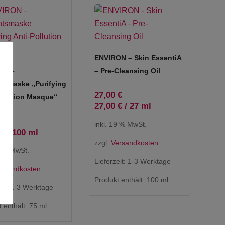
ENVIRON – Skin EssentiA
ON –
– Pre-Cleansing Oil
tsmaske „Purifying
27,00
€
ollution Masque“
27,00
€
/
27
ml
€
inkl. 19 % MwSt.
€
/
100
ml
zzgl.
Versandkosten
9 % MwSt.
Lieferzeit:
1-3 Werktage
ersandkosten
Produkt enthält: 100
ml
eit:
1-3 Werktage
 enthält: 75
ml