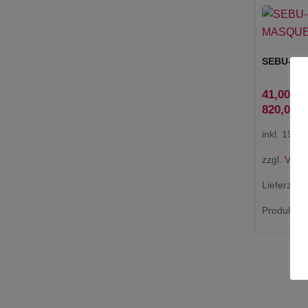
SEBU-CL
41,00
€
820,00
€
inkl. 19 %
zzgl.
Vers
Lieferzeit:
Produkt en