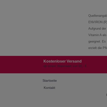
Quellenangab
ENVIRON (R) S
Aufgrund der 
Vitamin A als
geeignet. Es
erzielt die P
Kostenloser Versand
ab einem Warenwert von 50,- €.
Startseite
Kontakt