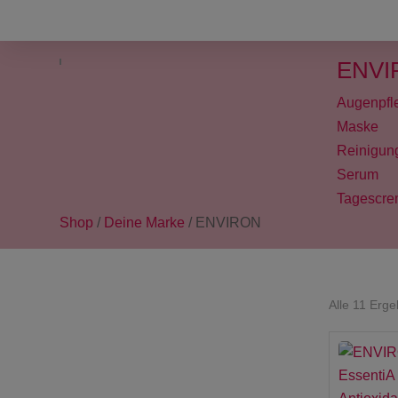
ENVI
Augenpfl
Maske
Reinigung
Serum
Tagescre
Shop
/
Deine Marke
/ ENVIRON
Alle 11 Erg