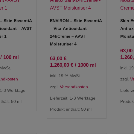
– Skin EssentiA
ENVIRON – Skin EssentiA
Skin E
tioxidant – AVST
– Vita-Antioxidant-
Antiox
er 1
24hCreme – AVST
Moistu
Moisturiser 4
63,00
/
100
ml
1.260
63,00
€
1.260,00
€
/
1000
ml
 MwSt.
inkl. 1
inkl. 19 % MwSt.
andkosten
zzgl.
V
zzgl.
Versandkosten
1-3 Werktage
Lieferz
Lieferzeit:
1-3 Werktage
thält: 50
ml
Produkt
Produkt enthält: 50
ml