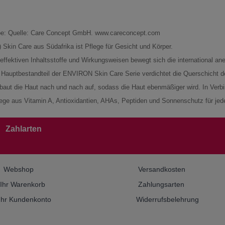
e: Quelle: Care Concept GmbH. www.careconcept.com
kin Care aus Südafrika ist Pflege für Gesicht und Körper.
effektiven Inhaltsstoffe und Wirkungsweisen bewegt sich die international 
 Hauptbestandteil der ENVIRON Skin Care Serie verdichtet die Querschicht de
 baut die Haut nach und nach auf, sodass die Haut ebenmäßiger wird. In Ver
flege aus Vitamin A, Antioxidantien, AHAs, Peptiden und Sonnenschutz für jed
Zahlarten
Webshop
Versandkosten
Ihr Warenkorb
Zahlungsarten
Ihr Kundenkonto
Widerrufsbelehrung