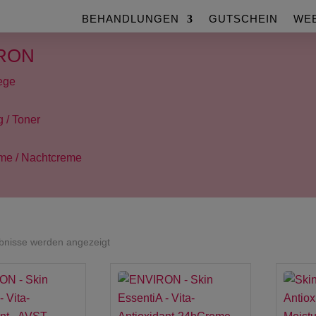
BEHANDLUNGEN
GUTSCHEIN
WE
RON
ege
 / Toner
me / Nachtcreme
Nach
ebnisse werden angezeigt
Beliebtheit
sortiert