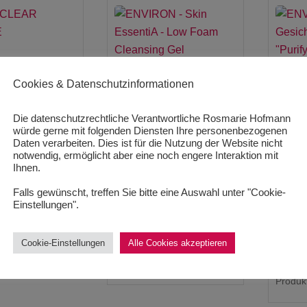
EAR MASQUE
ENVIRON – Skin EssentiA
Cookies & Datenschutzinformationen
– Low Foam Cleansing
ENVIR
/
1000
ml
Gel
Gesich
Die datenschutzrechtliche Verantwortliche Rosmarie Hofmann
würde gerne mit folgenden Diensten Ihre personenbezogenen
Anti-P
 MwSt.
Daten verarbeiten. Dies ist für die Nutzung der Website nicht
45,99
€
notwendig, ermöglicht aber eine noch engere Interaktion mit
andkosten
229,95
€
/
1000
ml
38,00
Ihnen.
50,67
1-3 Werktage
inkl. 19 % MwSt.
Falls gewünscht, treffen Sie bitte eine Auswahl unter "Cookie-
inkl. 1
Einstellungen".
thält: 50
ml
zzgl.
Versandkosten
zzgl.
V
Lieferzeit:
1-3 Werktage
Cookie-Einstellungen
Alle Cookies akzeptieren
Lieferz
Produkt enthält: 200
ml
Produkt