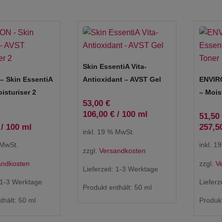
Skin EssentiA Vita-
– Skin EssentiA
Antioxidant – AVST Gel
ENVIRO
isturiser 2
– Mois
53,00
€
106,00
€
/
100
ml
51,50
/
100
ml
257,5
inkl. 19 % MwSt.
 MwSt.
inkl. 1
zzgl.
Versandkosten
andkosten
zzgl.
V
Lieferzeit:
1-3 Werktage
1-3 Werktage
Lieferz
Produkt enthält: 50
ml
thält: 50
ml
Produkt