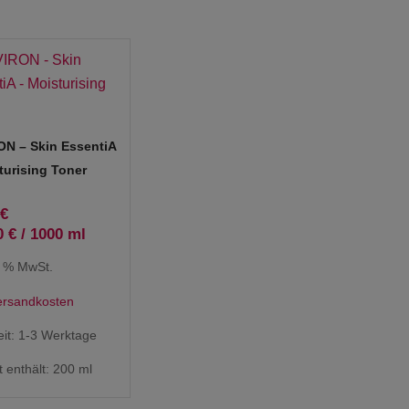
N – Skin EssentiA
turising Toner
€
0
€
/
1000
ml
9 % MwSt.
ersandkosten
eit:
1-3 Werktage
 enthält: 200
ml