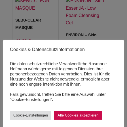
SEBU-CLEAR
MASQUE
ENVIRON – Skin
41,00
€
EssentiA – Low
820,00
€
/
1000
ml
Cookies & Datenschutzinformationen
Foam Cleansing Gel
inkl. 19 % MwSt.
45,99
€
Die datenschutzrechtliche Verantwortliche Rosmarie
zzgl.
Versandkosten
Hofmann würde gerne mit folgenden Diensten Ihre
229,95
€
/
1000
ml
personenbezogenen Daten verarbeiten. Dies ist für die
Lieferzeit:
1-3
Nutzung der Website nicht notwendig, ermöglicht aber
inkl. 19 % MwSt.
eine noch engere Interaktion mit Ihnen.
Werktage
zzgl.
Versandkosten
Falls gewünscht, treffen Sie bitte eine Auswahl unter
Produkt enthält: 50
ml
"Cookie-Einstellungen".
Lieferzeit:
1-3
Werktage
Cookie-Einstellungen
Alle Cookies akzeptieren
Produkt enthält: 200
ml