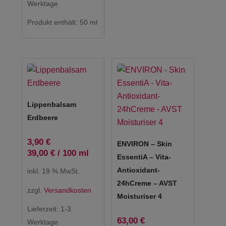
Werktage
Produkt enthält: 50
ml
Lippenbalsam
Erdbeere
3,90
€
ENVIRON – Skin
39,00
€
/
100
ml
EssentiA – Vita-
Antioxidant-
inkl. 19 % MwSt.
24hCreme – AVST
zzgl.
Versandkosten
Moisturiser 4
Lieferzeit:
1-3
63,00
€
Werktage