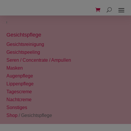
Gesichtspflege
Gesichtsreinigung
Gesichtspeeling
Seren / Concentrate / Ampullen
Masken
Augenpflege
Lippenpflege
Tagescreme
Nachtcreme
Sonstiges
Shop
/ Gesichtspflege