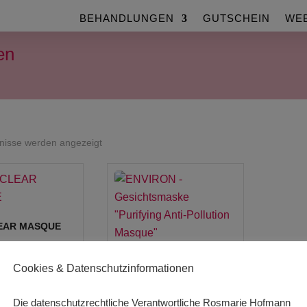
BEHANDLUNGEN
GUTSCHEIN
WE
en
Nach
bnisse werden angezeigt
Beliebtheit
sortiert
EAR MASQUE
ENVIRON –
Cookies & Datenschutzinformationen
/
1000
ml
Gesichtsmaske „Purifying
Anti-Pollution Masque“
 MwSt.
Die datenschutzrechtliche Verantwortliche Rosmarie Hofmann