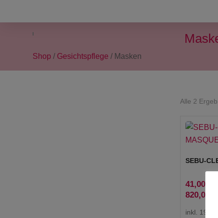
Mask
Shop
/
Gesichtspflege
/ Masken
Alle 2 Erge
SEBU-CL
41,00
€
820,00
€
inkl. 19 %