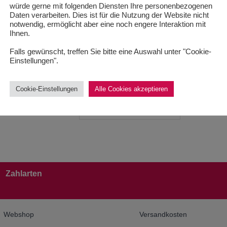
würde gerne mit folgenden Diensten Ihre personenbezogenen
andkosten
Daten verarbeiten. Dies ist für die Nutzung der Website nicht
38,00
€
notwendig, ermöglicht aber eine noch engere Interaktion mit
50,67
€
/
100
ml
1-3 Werktage
Ihnen.
inkl. 19 % MwSt.
thält: 50
ml
Falls gewünscht, treffen Sie bitte eine Auswahl unter "Cookie-
Einstellungen".
zzgl.
Versandkosten
Lieferzeit:
1-3 Werktage
Cookie-Einstellungen
Alle Cookies akzeptieren
Produkt enthält: 75
ml
Zahlarten
Webshop
Versandkosten