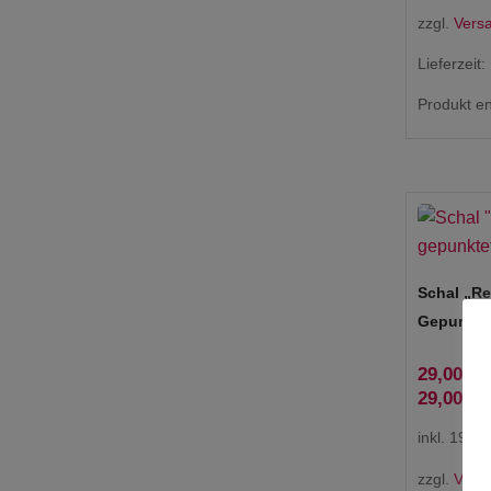
zzgl.
Vers
Lieferzeit:
Produkt en
Schal „R
Gepunkte
29,00
€
29,00
€
inkl. 19 %
zzgl.
Vers