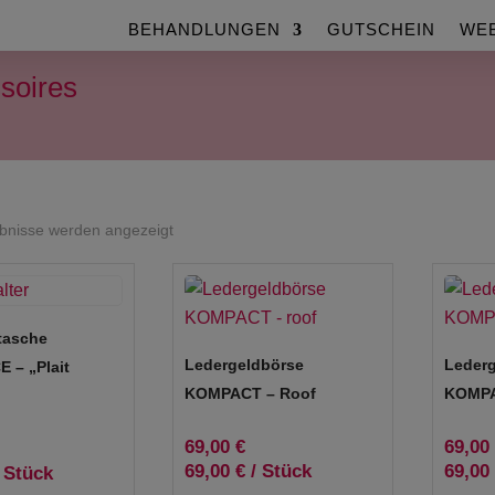
BEHANDLUNGEN
GUTSCHEIN
WE
soires
Nach
ebnisse werden angezeigt
Beliebtheit
sortiert
tasche
Ledergeldbörse
Lederg
 – „Plait
KOMPACT – Roof
KOMPA
69,00
€
69,00
69,00
€
/
Stück
69,00
/
Stück