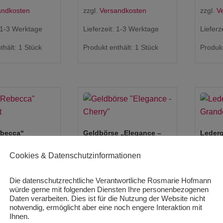
andkosten
zzgl.
Versandkosten
zzgl.
V
1-3 Werktage
Lieferzeit:
1-3 Werktage
Lieferz
thält: 1
Stück
Produkt enthält: 1
Stück
Produkt
ebecca“
Geldbörse „Elegance –
Lederg
t
Cherry“
– Perla
Cookies & Datenschutzinformationen
119,00
€
125,0
/
29
Stück
119,00
€
/
119
Stück
125,0
Die datenschutzrechtliche Verantwortliche Rosmarie Hofmann
würde gerne mit folgenden Diensten Ihre personenbezogenen
Daten verarbeiten. Dies ist für die Nutzung der Website nicht
 MwSt.
inkl. 19 % MwSt.
inkl. 1
notwendig, ermöglicht aber eine noch engere Interaktion mit
Ihnen.
andkosten
zzgl.
Versandkosten
kosten