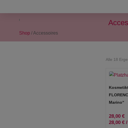
Acces
Shop
/ Accessoires
Alle 18 Erg
Kosmetik
FLORENCE
Marino“
28,00
€
28,00
€