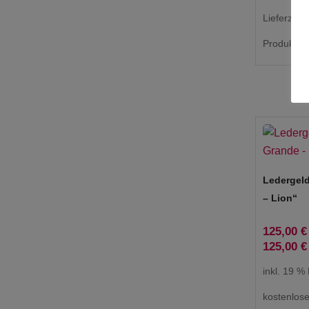
Lieferzeit:
Produkt en
Ledergel
– Lion“
125,00
€
125,00
€
inkl. 19 %
kostenlos