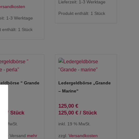
Lieferzeit:
1-3 Werktage
ersandkosten
Produkt enthält: 1
Stück
eit:
1-3 Werktage
 enthält: 1
Stück
eldbörse “ Grande
Ledergeldbörse „Grande
“
– Marine“
0
€
125,00
€
0
€
/
Stück
125,00
€
/
Stück
9 % MwSt.
inkl. 19 % MwSt.
loser Versand
mehr
zzgl.
Versandkosten