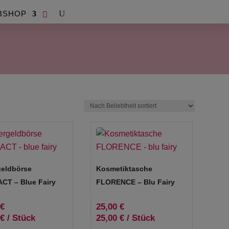
BSHOP
eldbörse
Kosmetiktasche
CT – Blue Fairy
FLORENCE – Blu Fairy
€
25,00
€
€
/
Stück
25,00
€
/
Stück