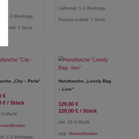
ink}
Lieferzeit:
1-3 Werktage
eit:
1-3 Werktage
Produkt enthält: 1
Stück
 enthält: 1
Stück
sche „City – Perla“
Handtasche „Lovely Bag
– Lion“
0
€
0
€
/
Stück
129,00
€
129,00
€
/
Stück
9 % MwSt.
inkl. 19 % MwSt.
ersandkosten
zzgl.
Versandkosten
eit:
1-3 Werktage