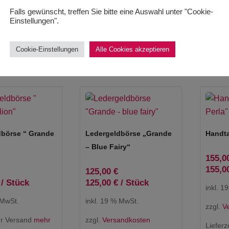
Infos{(l
Falls gewünscht, treffen Sie bitte eine Auswahl unter "Cookie-
1-3 Werktage
Lieferzeit:
1-3 Werktage
Einstellungen".
Lieferz
thält: 1
Stück
Produkt enthält: 1
Stück
Produkt
Cookie-Einstellungen
Alle Cookies akzeptieren
dbörse “ Grande
Ledergeldbörse „Grande
Handta
– Blue Fairy“
155,0
155,0
125,00
€
/
Stück
125,00
€
/
Stück
inkl. 1
 MwSt.
inkl. 19 % MwSt.
zzgl.
V
er Versand
mehr
zzgl.
Versandkosten
Lieferz