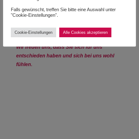
Falls gewünscht, treffen Sie bitte eine Auswahl unter
Herzlich
"Cookie-Einstellungen".
Willkommen
Cookie-Einstellungen
Alle Cookies akzeptieren
Wir freuen uns, dass Sie sich für uns
entschieden haben und sich bei uns wohl
fühlen.