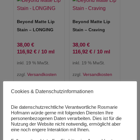
Beyond Matte Lip
Beyond Matte Lip
Stain – LONGING
Stain – Craving
38,00
€
38,00
€
116,92
€
/
10
ml
116,92
€
/
10
ml
inkl. 19 % MwSt.
inkl. 19 % MwSt.
zzgl.
Versandkosten
zzgl.
Versandkosten
Lieferzeit:
1-3
Lieferzeit:
1-3
Cookies & Datenschutzinformationen
Werktage
Werktage
Produkt enthält: 3,25
Produkt enthält: 3,25
Die datenschutzrechtliche Verantwortliche Rosmarie
Hofmann würde gerne mit folgenden Diensten Ihre
ml
ml
personenbezogenen Daten verarbeiten. Dies ist für die
Nutzung der Website nicht notwendig, ermöglicht aber
eine noch engere Interaktion mit Ihnen.