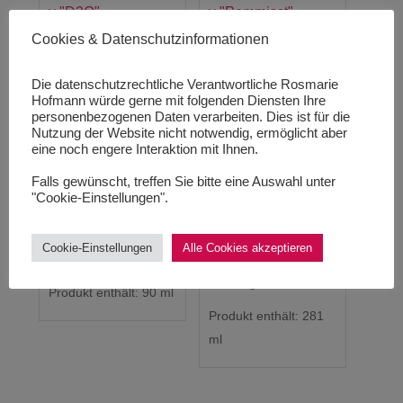
Cookies & Datenschutzinformationen
Feuchtigkeitsspray
„D2O“
Feuchtigkeitsspray
Die datenschutzrechtliche Verantwortliche Rosmarie
„Pommisst“ REFILL
Hofmann würde gerne mit folgenden Diensten Ihre
40,00
€
personenbezogenen Daten verarbeiten. Dies ist für die
Nutzung der Website nicht notwendig, ermöglicht aber
44,44
€
/
100
ml
75,00
€
eine noch engere Interaktion mit Ihnen.
266,90
€
/
1000
ml
inkl. 19 % MwSt.
Falls gewünscht, treffen Sie bitte eine Auswahl unter
inkl. 19 % MwSt.
"Cookie-Einstellungen".
zzgl.
Versandkosten
zzgl.
Versandkosten
Lieferzeit:
1-3
Cookie-Einstellungen
Alle Cookies akzeptieren
Werktage
Lieferzeit:
1-3
Werktage
Produkt enthält: 90
ml
Produkt enthält: 281
ml