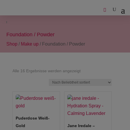
Foundation / Powder
Shop
/
Make up
/ Foundation / Powder
Nach
Alle 16 Ergebnisse werden angezeigt
Beliebtheit
sortiert
Puderdose Weiß-
Gold
Jane Iredale –