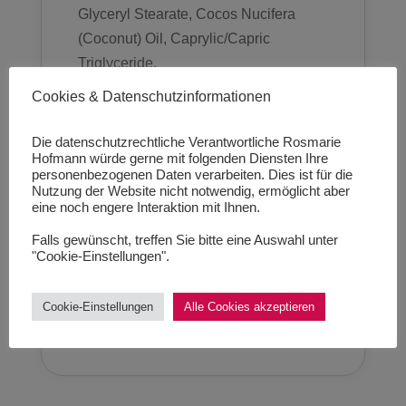
Glyceryl Stearate, Cocos Nucifera
(Coconut) Oil, Caprylic/Capric
Triglyceride,
Polymethylsilsesquioxane,
Cookies & Datenschutzinformationen
Hydroxyethyl Acrylate/Sodium
Acryloyldimethyl Taurate Copolymer,
Die datenschutzrechtliche Verantwortliche Rosmarie
Hofmann würde gerne mit folgenden Diensten Ihre
Propanediol, Polysilicone-11,
personenbezogenen Daten verarbeiten. Dies ist für die
Squalane, 1,2-Hexanediol,
Nutzung der Website nicht notwendig, ermöglicht aber
eine noch engere Interaktion mit Ihnen.
Polysorbate 60, Caprylhydroxamic
Acid, Sodium Hyaluronate Trisodium
Falls gewünscht, treffen Sie bitte eine Auswahl unter
"Cookie-Einstellungen".
Ethylenediamine Disuccinate, Sorbitan
Isostearate, Citric Acid, Arginine, Tin
Cookie-Einstellungen
Alle Cookies akzeptieren
Oxide, Mica, Titanium Dioxide (CI
77891).