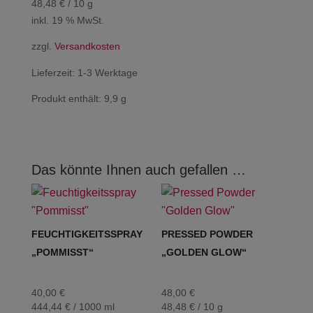
48,48
€
/
10
g
inkl. 19 % MwSt.
zzgl.
Versandkosten
Lieferzeit:
1-3 Werktage
Produkt enthält: 9,9
g
Das könnte Ihnen auch gefallen …
FEUCHTIGKEITSSPRAY
PRESSED POWDER
„POMMISST“
„GOLDEN GLOW“
40,00
€
48,00
€
444,44
€
/
1000
ml
48,48
€
/
10
g