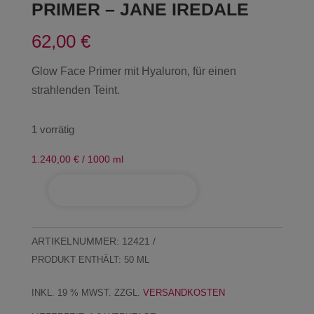
PRIMER – JANE IREDALE
62,00
€
Glow Face Primer mit Hyaluron, für einen
strahlenden Teint.
1 vorrätig
1.240,00
€
/
1000
ml
IN DEN WARENKORB
Smooth
Affair
Illuminating
ARTIKELNUMMER:
12421
Glow
PRODUKT ENTHÄLT: 50
ML
Face
Primer
INKL. 19 % MWST.
ZZGL.
VERSANDKOSTEN
-