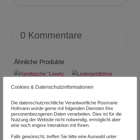
0 Kommentare
Ähnliche Produkte
Cookies & Datenschutzinformationen
HANDTASCHE „LOVELY
LEDERGELDBÖRSE
BAG – LION“
KOMPACT – ROOF
Die datenschutzrechtliche Verantwortliche Rosmarie
Hofmann würde gerne mit folgenden Diensten Ihre
personenbezogenen Daten verarbeiten. Dies ist für die
129,00
€
69,00
€
Nutzung der Website nicht notwendig, ermöglicht aber
129,00
€
/
Stück
69,00
€
/
Stück
eine noch engere Interaktion mit Ihnen.
inkl. 19 % MwSt.
inkl. 19 % MwSt.
Falls gewünscht, treffen Sie bitte eine Auswahl unter