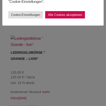
"Cookie-Einstellungen".
zzgl.
Versandkosten
zzgl.
Versandkosten
Lieferzeit:
1-3 Werktage
Lieferzeit:
1-3 Werktage
Cookie-Einstellungen
Alle Cookies akzeptieren
Produkt enthält: 1
Stück
Produkt enthält: 1
Stück
LEDERGELDBÖRSE “
GRANDE – LION“
125,00
€
125,00
€
/
Stück
inkl. 19 % MwSt.
kostenloser Versand
mehr
Infos{(link}