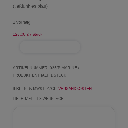
(tiefdunkles blau)
1 vorrätig
125,00
€
/
Stück
IN DEN WARENKORB
Ledergeldbörse
"Grande
-
ARTIKELNUMMER:
025/P MARINE
marine"
PRODUKT ENTHÄLT: 1
STÜCK
Menge
INKL. 19 % MWST.
ZZGL.
VERSANDKOSTEN
LIEFERZEIT:
1-3 WERKTAGE
Beschreibung