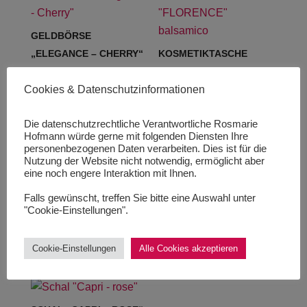
GELDBÖRSE
„ELEGANCE – CHERRY“
KOSMETIKTASCHE
„FLORENCE“
Cookies & Datenschutzinformationen
BALSAMICO
119,00
€
119,00
€
/
119
Stück
inkl. 19 % MwSt.
Die datenschutzrechtliche Verantwortliche Rosmarie
25,00
€
Hofmann würde gerne mit folgenden Diensten Ihre
25,00
€
/
Stück
personenbezogenen Daten verarbeiten. Dies ist für die
zzgl.
Versandkosten
inkl. 19 % MwSt.
Nutzung der Website nicht notwendig, ermöglicht aber
eine noch engere Interaktion mit Ihnen.
Lieferzeit:
1-3 Werktage
zzgl.
Versandkosten
Falls gewünscht, treffen Sie bitte eine Auswahl unter
Produkt enthält: 1
Stück
Lieferzeit:
1-3 Werktage
"Cookie-Einstellungen".
Produkt enthält: 1
Stück
Cookie-Einstellungen
Alle Cookies akzeptieren