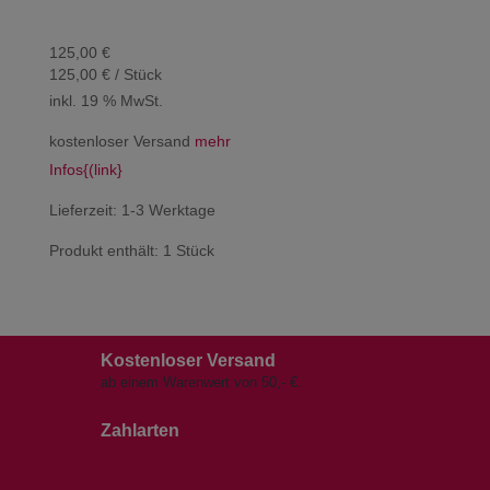
125,00
€
125,00
€
/
Stück
inkl. 19 % MwSt.
kostenloser Versand
mehr
Infos{(link}
Lieferzeit:
1-3 Werktage
Produkt enthält: 1
Stück
Kostenloser Versand
ab einem Warenwert von 50,- €.
Zahlarten