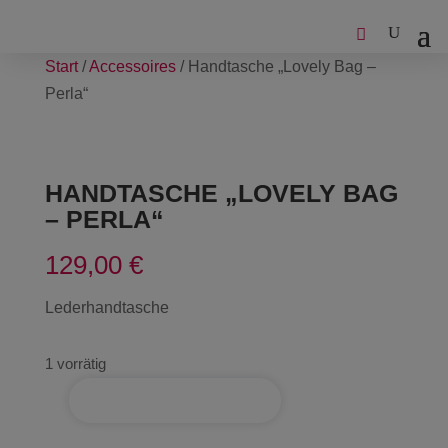
Start
/
Accessoires
/ Handtasche „Lovely Bag –
Perla“
HANDTASCHE „LOVELY BAG
– PERLA“
129,00
€
Lederhandtasche
1 vorrätig
IN DEN WARENKORB
Handtasche
"Lovely