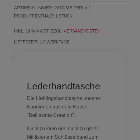
Bag
ARTIKELNUMMER:
2610/MB PERLA
-
PRODUKT ENTHÄLT: 1
STÜCK
Perla"
Menge
INKL. 19 % MWST.
ZZGL.
VERSANDKOSTEN
LIEFERZEIT:
1-3 WERKTAGE
Beschreibung
Lederhandtasche
Die Lieblingshandtasche unserer
Kundinnen aus dem Hause
"Bellissima Creation".
Nicht zu klein und nicht zu groß!
Mit fixiertem Schlüsselband zum