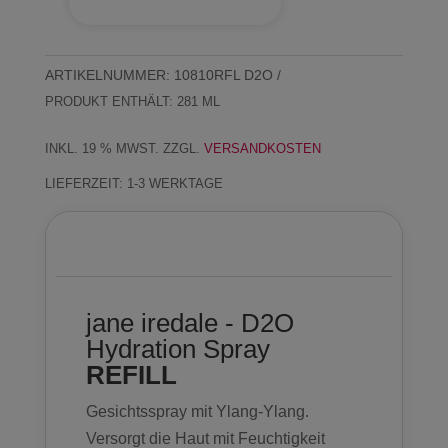
IN DEN WARENKORB
Feuchtigkeitsspray
"D2O"
REFILL
ARTIKELNUMMER:
10810RFL D2O
Menge
PRODUKT ENTHÄLT: 281
ML
INKL. 19 % MWST.
ZZGL.
VERSANDKOSTEN
LIEFERZEIT:
1-3 WERKTAGE
Beschreibung
jane iredale - D2O
Hydration Spray
REFILL
Gesichtsspray mit Ylang-Ylang.
Versorgt die Haut mit Feuchtigkeit