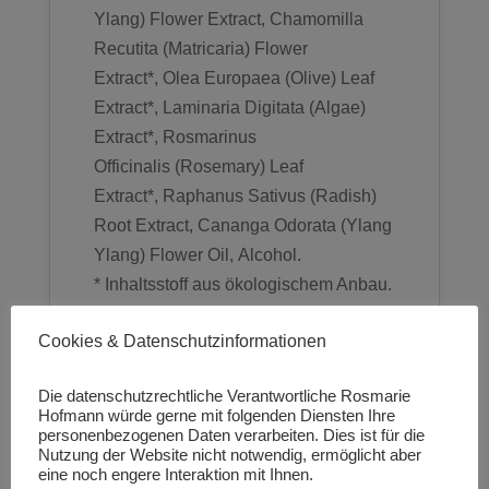
Ylang
) Flower Extract,
Chamomilla
Recutita
(Matricaria) Flower
Extract*,
Olea Europaea
(Olive) Leaf
Extract*, Laminaria Digitata (Algae)
Extract*,
Rosmarinus
Officinalis
(Rosemary) Leaf
Extract*,
Raphanus Sativus
(Radish)
Root Extract,
Cananga Odorata
(
Ylang
Ylang
) Flower Oil,
Alcohol
.
* Inhaltsstoff aus ökologischem Anbau.
** Hergestellt unter Verwendung
Cookies & Datenschutzinformationen
organischer, ökologischer Inhaltsstoffe.
100% der Inhaltsstoffe sind natürlichen
Die datenschutzrechtliche Verantwortliche Rosmarie
Ursprungs.
Hofmann würde gerne mit folgenden Diensten Ihre
31.83% aller Inhaltsstoffe sind aus
personenbezogenen Daten verarbeiten. Dies ist für die
Nutzung der Website nicht notwendig, ermöglicht aber
ökologischem Anbau.
eine noch engere Interaktion mit Ihnen.