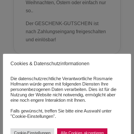
Weihnachten, Ostern oder einfach nur
so..
Der GESCHENK-GUTSCHEIN ist
nach Zahlungseingang freigeschalten
und einlösbar!
Cookies & Datenschutzinformationen
Hinweis Geschenk-Gutscheine
Die datenschutzrechtliche Verantwortliche Rosmarie
BeautyWellnessLounge
Hofmann würde gerne mit folgenden Diensten Ihre
personenbezogenen Daten verarbeiten. Dies ist für die
Nutzung der Website nicht notwendig, ermöglicht aber
eine noch engere Interaktion mit Ihnen.
0 Kommentare
Falls gewünscht, treffen Sie bitte eine Auswahl unter
"Cookie-Einstellungen".
Ähnliche Produkte
Cookie-Einstellungen
Alle Cookies akzeptieren