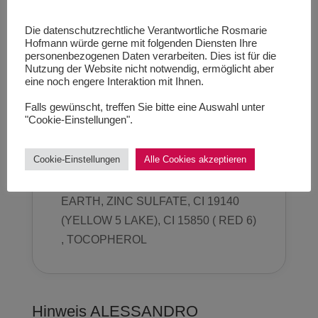
TRIMER/POLYCAPROLACTONE
DIOL COPOLYMER, CI 15880, CI
Die datenschutzrechtliche Verantwortliche Rosmarie
Hofmann würde gerne mit folgenden Diensten Ihre
15850 (RED 7 LAKE), CI 77891
personenbezogenen Daten verarbeiten. Dies ist für die
(TITANIUM DIOXIDE), TRIS-HEA IPDI
Nutzung der Website nicht notwendig, ermöglicht aber
eine noch engere Interaktion mit Ihnen.
ISOCYANURATE TRIMER, N-BUTYL
ALCOHOL, DIACETONE ALCOHOL,
Falls gewünscht, treffen Sie bitte eine Auswahl unter
"Cookie-Einstellungen".
HEXANAL, PHOSPHORIC ACID,
LITHOTHAMNION CALCAREUM
Cookie-Einstellungen
Alle Cookies akzeptieren
EXTRACT, MANNITOL, CI 77499
(IRON OXIDE), DIATOMACEOUS
EARTH, ZINC SULFATE, CI 19140
(YELLOW 5 LAKE), CI 15850 ( RED 6)
, TOCOPHEROL
Hinweis ALESSANDRO