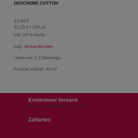
DEOCREME COTTON
12,90
€
32,25
€
/
100
ml
inkl. 19 % MwSt.
zzgl.
Versandkosten
Lieferzeit:
1-3 Werktage
Produkt enthält: 40
ml
Kostenloser Versand
ab einem Warenwert von 50,- €.
Zahlarten