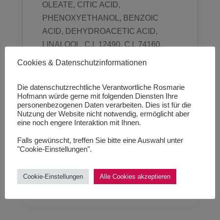
OLEATE, CITIC ACID,
PHENOXYETHANOL, BENZOIC
ACID, DEHYDROACETIC ACID,
LINALOOL, C.l. 12490, C.l. 74160.
Cookies & Datenschutzinformationen
Die datenschutzrechtliche Verantwortliche Rosmarie
Hofmann würde gerne mit folgenden Diensten Ihre
personenbezogenen Daten verarbeiten. Dies ist für die
Hinweis FLOREX
Nutzung der Website nicht notwendig, ermöglicht aber
eine noch engere Interaktion mit Ihnen.
Gerlinde Hofer - Florex GmbH
Falls gewünscht, treffen Sie bitte eine Auswahl unter
www.florex.at
"Cookie-Einstellungen".
Cookie-Einstellungen
Alle Cookies akzeptieren
0 Kommentare